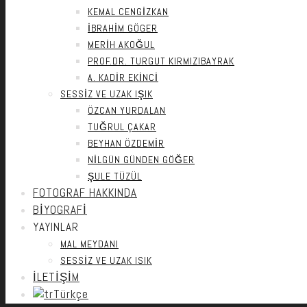
KEMAL CENGIZKAN
İBRAHIM GÖGER
MERIH AKOĞUL
PROF.DR. TURGUT KIRMIZIBAYRAK
A. KADIR EKINCI
SESSIZ VE UZAK IŞIK
ÖZCAN YURDALAN
TUĞRUL ÇAKAR
BEYHAN ÖZDEMIR
NILGÜN GÜNDEN GÖĞER
ŞULE TÜZÜL
FOTOGRAF HAKKINDA
BİYOGRAFİ
YAYINLAR
MAL MEYDANI
SESSIZ VE UZAK ISIK
İLETİŞİM
Türkçe