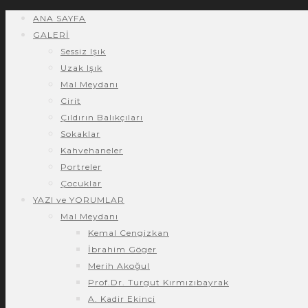
ANA SAYFA
GALERİ
Sessiz Işık
Uzak Işık
Mal Meydanı
Cirit
Çıldırın Balıkçıları
Sokaklar
Kahvehaneler
Portreler
Çocuklar
YAZI ve YORUMLAR
Mal Meydanı
Kemal Cengizkan
İbrahim Göger
Merih Akoğul
Prof.Dr. Turgut Kırmızıbayrak
A. Kadir Ekinci