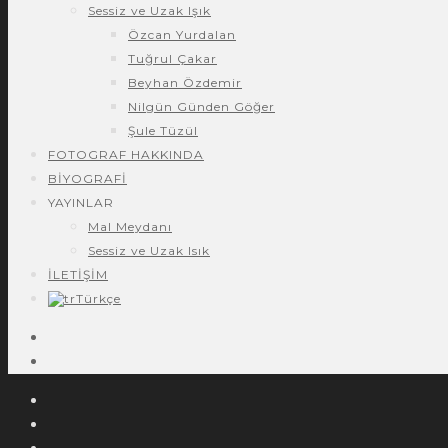
Sessiz ve Uzak Işık
Özcan Yurdalan
Tuğrul Çakar
Beyhan Özdemir
Nilgün Günden Göğer
Şule Tüzül
FOTOGRAF HAKKINDA
BİYOGRAFİ
YAYINLAR
Mal Meydanı
Sessiz ve Uzak Isık
İLETİŞİM
Türkçe