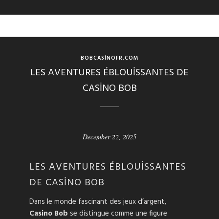
BOBCASINOFR.COM
LES AVENTURES ÉBLOUISSANTES DE
CASINO BOB
December 22, 2025
LES AVENTURES ÉBLOUISSANTES
DE CASINO BOB
Dans le monde fascinant des jeux d’argent,
Casino Bob
se distingue comme une figure