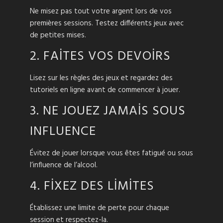
Ne misez pas tout votre argent lors de vos
premières sessions. Testez différents jeux avec
de petites mises.
2. FAITES VOS DEVOIRS
Lisez sur les règles des jeux et regardez des
tutoriels en ligne avant de commencer à jouer.
3. NE JOUEZ JAMAIS SOUS
INFLUENCE
Évitez de jouer lorsque vous êtes fatigué ou sous
l’influence de l’alcool.
4. FIXEZ DES LIMITES
Établissez une limite de perte pour chaque
session et respectez-la.