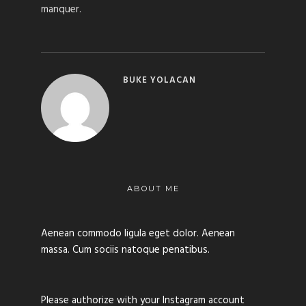
manquer.
BUKE YOLACAN
ABOUT ME
Aenean commodo ligula eget dolor. Aenean
massa. Cum sociis natoque penatibus.
Please authorize with your Instagram account