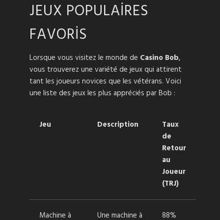
JEUX POPULAIRES
FAVORIS
Lorsque vous visitez le monde de
Casino Bob
,
vous trouverez une variété de jeux qui attirent
tant les joueurs novices que les vétérans. Voici
une liste des jeux les plus appréciés par Bob :
Jeu
Description
Taux
de
Retour
au
Joueur
(TRJ)
Machine à
Une machine à
88%