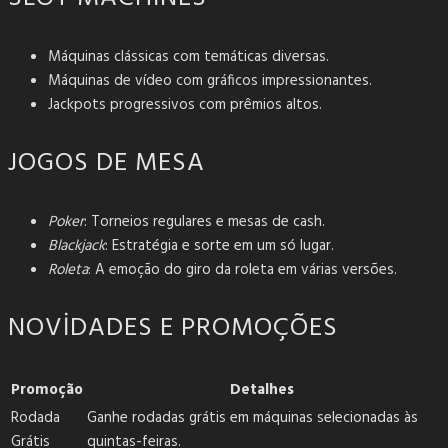
Máquinas clássicas com temáticas diversas.
Máquinas de vídeo com gráficos impressionantes.
Jackpots progressivos com prêmios altos.
JOGOS DE MESA
Poker
: Torneios regulares e mesas de cash.
Blackjack
: Estratégia e sorte em um só lugar.
Roleta
: A emoção do giro da roleta em várias versões.
NOVIDADES E PROMOÇÕES
Promoção
Detalhes
Rodada
Ganhe rodadas grátis em máquinas selecionadas às
Grátis
quintas-feiras.