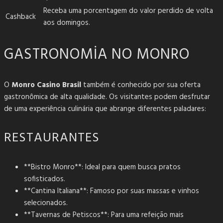
Receba uma porcentagem do valor perdido de volta
Cashback
aos domingos.
GASTRONOMIA NO MONRO
O
Monro Casino Brasil
também é conhecido por sua oferta
gastronômica de alta qualidade. Os visitantes podem desfrutar
de uma experiência culinária que abrange diferentes paladares:
RESTAURANTES
**Bistro Monro**: Ideal para quem busca pratos
sofisticados.
**Cantina Italiana**: Famoso por suas massas e vinhos
selecionados.
**Tavernas de Petiscos**: Para uma refeição mais