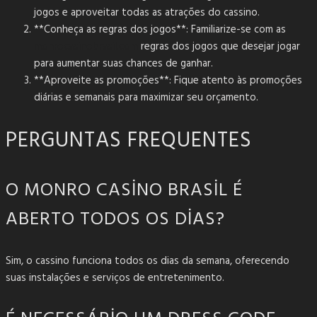
jogos e aproveitar todas as atrações do cassino.
**Conheça as regras dos jogos**: Familiarize-se com as
monrocasinobrasil.com
regras dos jogos que desejar jogar
para aumentar suas chances de ganhar.
**Aproveite as promoções**: Fique atento às promoções
diárias e semanais para maximizar seu orçamento.
PERGUNTAS FREQUENTES
O MONRO CASINO BRASIL É
ABERTO TODOS OS DIAS?
Sim, o cassino funciona todos os dias da semana, oferecendo
suas instalações e serviços de entretenimento.