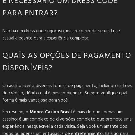
É NECESSÁRIO UM DRESS CODE
PARA ENTRAR?
Não há um dress code rigoroso, mas recomenda-se um traje
casual elegante para a experiência completa.
QUAIS AS OPÇÕES DE PAGAMENTO
DISPONÍVEIS?
O cassino aceita diversas formas de pagamento, incluindo cartões
de crédito, débito e até mesmo dinheiro. Sempre verifique qual
forma é mais vantajosa para você.
Em resumo, o
Monro Casino Brasil
é mais do que apenas um
cassino; é um complexo de diversões completo que promete uma
experiência inesquecível a cada visita. Seja você um amante dos
jogos ou apenas um entusiasta de entretenimento, há algo para