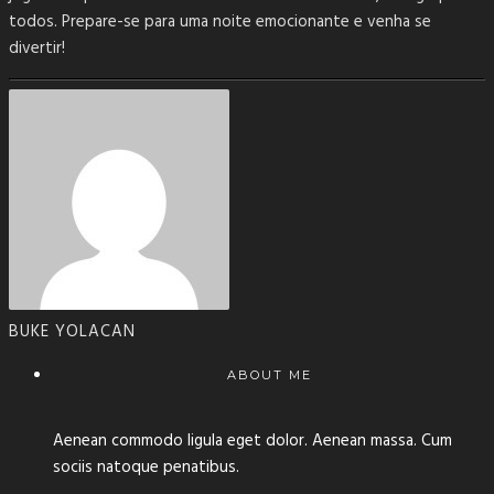
todos. Prepare-se para uma noite emocionante e venha se
divertir!
BUKE YOLACAN
ABOUT ME
Aenean commodo ligula eget dolor. Aenean massa. Cum
sociis natoque penatibus.