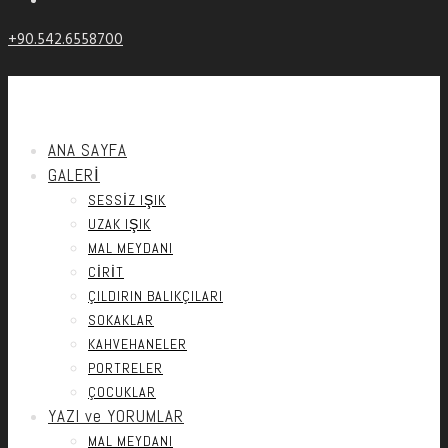
+90.542.6558700
ANA SAYFA
GALERİ
SESSIZ IŞIK
UZAK IŞIK
MAL MEYDANI
CIRIT
ÇILDIRIN BALIKÇILARI
SOKAKLAR
KAHVEHANELER
PORTRELER
ÇOCUKLAR
YAZI ve YORUMLAR
MAL MEYDANI