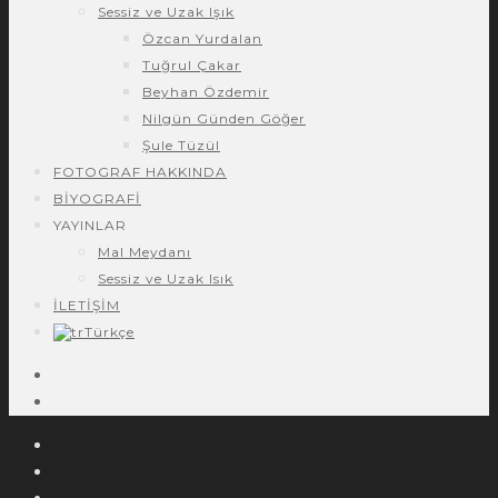
Sessiz ve Uzak Işık
Özcan Yurdalan
Tuğrul Çakar
Beyhan Özdemir
Nilgün Günden Göğer
Şule Tüzül
FOTOGRAF HAKKINDA
BİYOGRAFİ
YAYINLAR
Mal Meydanı
Sessiz ve Uzak Isık
İLETİŞİM
Türkçe