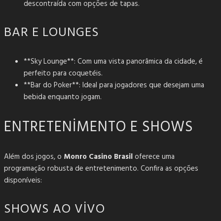
descontraída com opções de tapas.
BAR E LOUNGES
**Sky Lounge**: Com uma vista panorâmica da cidade, é
perfeito para coquetéis.
**Bar do Poker**: Ideal para jogadores que desejam uma
bebida enquanto jogam.
ENTRETENIMENTO E SHOWS
Além dos jogos, o
Monro Casino Brasil
oferece uma
programação robusta de entretenimento. Confira as opções
disponíveis:
SHOWS AO VIVO